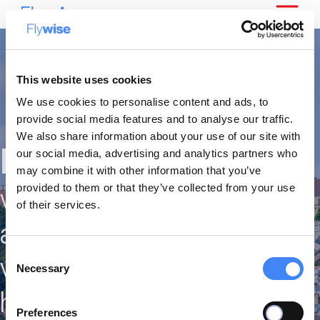
This website uses cookies
We use cookies to personalise content and ads, to
provide social media features and to analyse our traffic.
We also share information about your use of our site with
Boedapest
our social media, advertising and analytics partners who
may combine it with other information that you’ve
provided to them or that they’ve collected from your use
verken voordelig het
of their services.
adembenemende en
Consent
veelzijdige hart van
Necessary
Selection
hongarije.
Preferences