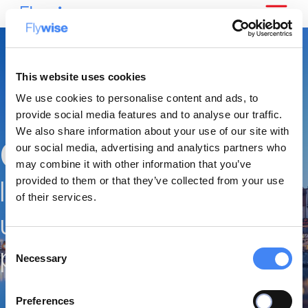
This website uses cookies
We use cookies to personalise content and ads, to
provide social media features and to analyse our traffic.
We also share information about your use of our site with
Gdansk
our social media, advertising and analytics partners who
may combine it with other information that you’ve
provided to them or that they’ve collected from your use
la vieille ville de gdansk est
of their services.
un plaisir pour les yeux et ...
Consent
pour votre portefeuille!
Necessary
Selection
Preferences