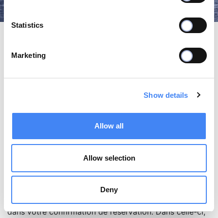
Statistics
Marketing
Contacts
Show details
Nous sommes ici pour répondre à vos
questions
Allow all
Allow selection
Nous aimerions vous informer que presque toutes les
réponses à vos questions se trouvent dans nos FAQs.
Si vous avez une question sur un citytrip déjà réservé,
Deny
vous trouverez toutes les informations nécessaires
dans votre confirmation de réservation. Dans celle-ci,